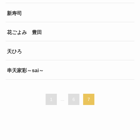
新寿司
花ごよみ 豊田
天ひろ
串天家彩～sai～
1
...
6
7