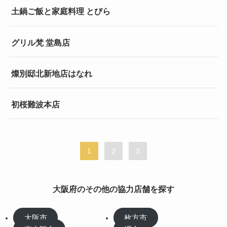
土鍋ご飯と家庭料理 とびら
グリル梵 堂島店
燦別邸北新地店はなれ
初桜難波本店
1
2
3
大阪府のその他の協力店舗を探す
大阪市
枚方市