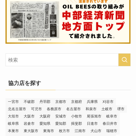
協力店を探す
一宮市
不破郡
丹羽郡
京都市
京都府
兵庫県
刈谷市
北名古屋市
可児市
各務原市
名古屋市
和泉市
土岐市
堺市
大垣市
大阪市
大阪府
安城市
小牧市
尾張旭市
岐阜市
岐阜県
岩倉市
愛知県
愛知郡
揖斐郡
日進市
春日井市
本巣市
東大阪市
東海市
枚方市
江南市
犬山市
瑞穂市