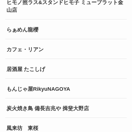
ヒモノ照ラス&スタンドヒモ子 ミュープラット金
山店
らぁめん龍櫻
カフェ・リアン
居酒屋 たこしげ
もんじゃ屋RikyuNAGOYA
炭火焼き鳥 備長吉兆や 揖斐大野店
風来坊 東桜