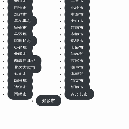
豊田市
一宮市
日進市
小牧市
刈谷市
東海市
長久手市
犬山市
岩倉市
江南市
丹羽郡
安城市
尾張旭市
稲沢市
愛知郡
大府市
豊明市
知多郡
西春日井郡
西尾市
北名古屋市
瀬戸市
あま市
海部郡
額田郡
知立市
清須市
新城市
岡崎市
みよし市
知多市