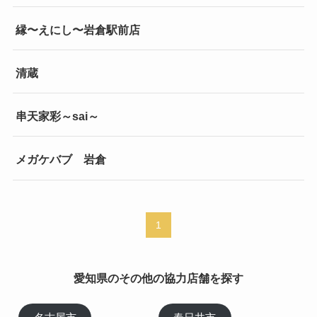
縁〜えにし〜岩倉駅前店
清蔵
串天家彩～sai～
メガケバブ 岩倉
1
愛知県のその他の協力店舗を探す