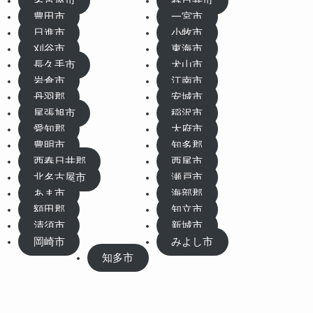
名古屋市
春日井市
豊田市
一宮市
日進市
小牧市
刈谷市
東海市
長久手市
犬山市
岩倉市
江南市
丹羽郡
安城市
尾張旭市
稲沢市
愛知郡
大府市
豊明市
知多郡
西春日井郡
西尾市
北名古屋市
瀬戸市
あま市
海部郡
額田郡
知立市
清須市
新城市
岡崎市
みよし市
知多市