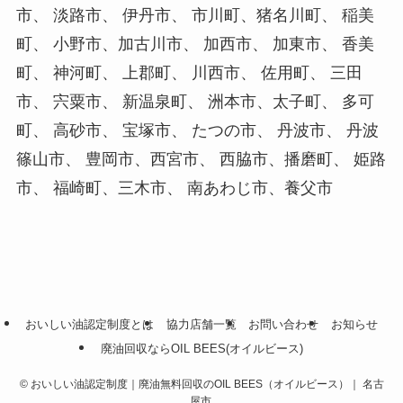
市、 淡路市、 伊丹市、 市川町、猪名川町、 稲美
町、 小野市、加古川市、 加西市、 加東市、 香美
町、 神河町、 上郡町、 川西市、 佐用町、 三田
市、 宍粟市、 新温泉町、 洲本市、太子町、 多可
町、 高砂市、 宝塚市、 たつの市、 丹波市、 丹波
篠山市、 豊岡市、西宮市、 西脇市、播磨町、 姫路
市、 福崎町、三木市、 南あわじ市、養父市
おいしい油認定制度とは
協力店舗一覧
お問い合わせ
お知らせ
廃油回収ならOIL BEES(オイルビース)
©
おいしい油認定制度｜廃油無料回収のOIL BEES（オイルビース）｜ 名古
屋市.