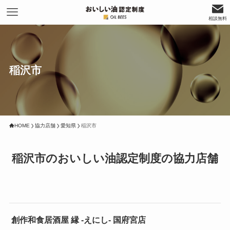
相談無料
稲沢市
HOME
協力店舗
愛知県
稲沢市
稲沢市のおいしい油認定制度の協力店舗
創作和食居酒屋 縁 -えにし- 国府宮店