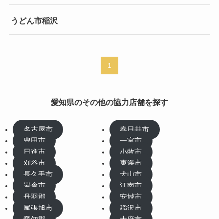
うどん市稲沢
1
愛知県のその他の協力店舗を探す
名古屋市
春日井市
豊田市
一宮市
日進市
小牧市
刈谷市
東海市
長久手市
犬山市
岩倉市
江南市
丹羽郡
安城市
尾張旭市
稲沢市