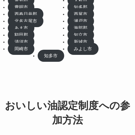
愛知郡
大府市
豊明市
知多郡
西春日井郡
西尾市
北名古屋市
瀬戸市
あま市
海部郡
額田郡
知立市
清須市
新城市
岡崎市
みよし市
知多市
おいしい油認定制度への参
加方法