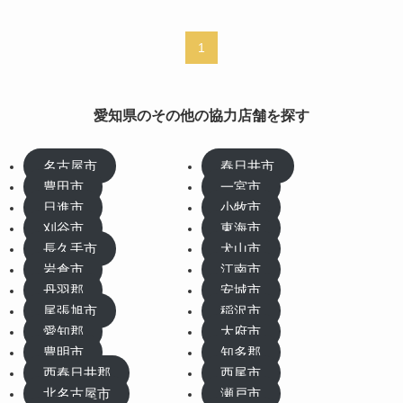
1
愛知県のその他の協力店舗を探す
名古屋市
春日井市
豊田市
一宮市
日進市
小牧市
刈谷市
東海市
長久手市
犬山市
岩倉市
江南市
丹羽郡
安城市
尾張旭市
稲沢市
愛知郡
大府市
豊明市
知多郡
西春日井郡
西尾市
北名古屋市
瀬戸市