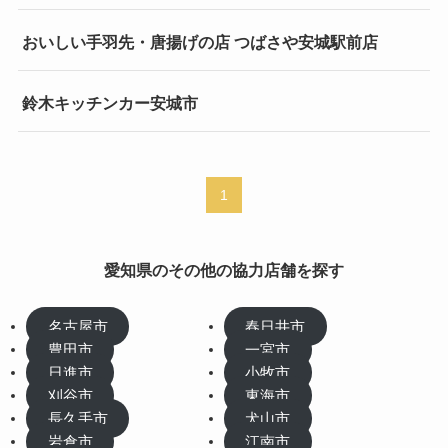
おいしい手羽先・唐揚げの店 つばさや安城駅前店
鈴木キッチンカー安城市
1
愛知県のその他の協力店舗を探す
名古屋市
春日井市
豊田市
一宮市
日進市
小牧市
刈谷市
東海市
長久手市
犬山市
岩倉市
江南市