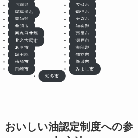
丹羽郡
安城市
尾張旭市
稲沢市
愛知郡
大府市
豊明市
知多郡
西春日井郡
西尾市
北名古屋市
瀬戸市
あま市
海部郡
額田郡
知立市
清須市
新城市
岡崎市
みよし市
知多市
おいしい油認定制度への参