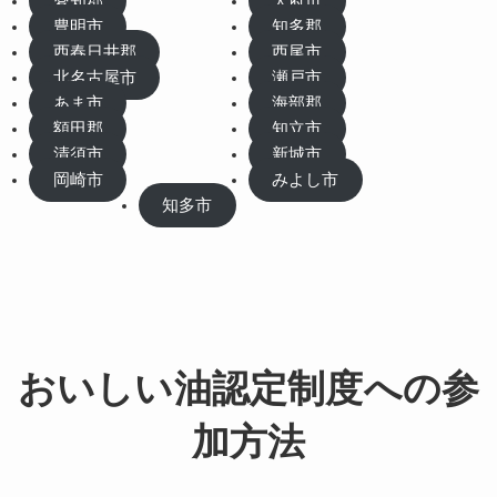
愛知郡
大府市
豊明市
知多郡
西春日井郡
西尾市
北名古屋市
瀬戸市
あま市
海部郡
額田郡
知立市
清須市
新城市
岡崎市
みよし市
知多市
おいしい油認定制度への参
加方法