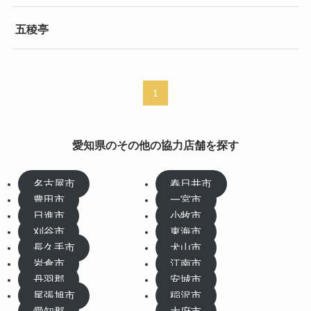
五稜亭
1
愛知県のその他の協力店舗を探す
名古屋市
春日井市
豊田市
一宮市
日進市
小牧市
刈谷市
東海市
長久手市
犬山市
岩倉市
江南市
丹羽郡
安城市
尾張旭市
稲沢市